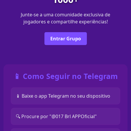
Junte-se a uma comunidade exclusiva de
jogadores e compartilhe experiências!
Entrar Grupo
📱 Como Seguir no Telegram
📱 Baixe o app Telegram no seu dispositivo
🔍 Procure por "@017 Brl APPOficial"