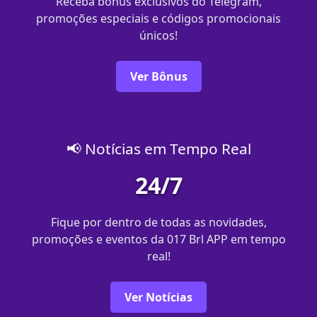
Receba bônus exclusivos do Telegram,
promoções especiais e códigos promocionais
únicos!
Ver Bônus
📢 Notícias em Tempo Real
24/7
Fique por dentro de todas as novidades,
promoções e eventos da 017 Brl APP em tempo
real!
Ver Notícias