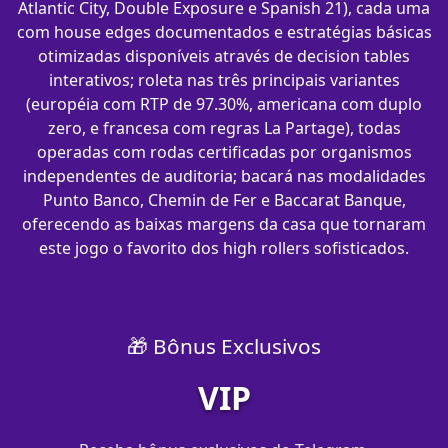
Atlantic City, Double Exposure e Spanish 21), cada uma
com house edges documentados e estratégias básicas
otimizadas disponíveis através de decision tables
interativos; roleta nas três principais variantes
(européia com RTP de 97.30%, americana com duplo
zero, e francesa com regras La Partage), todas
operadas com rodas certificadas por organismos
independentes de auditoria; bacará nas modalidades
Punto Banco, Chemin de Fer e Baccarat Banque,
oferecendo as baixas margens da casa que tornaram
este jogo o favorito dos high rollers sofisticados.
🎁 Bônus Exclusivos
VIP