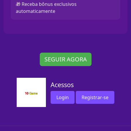
🎁 Receba bônus exclusivos
automaticamente
SEGUIR AGORA
Acessos
Login
Registrar-se