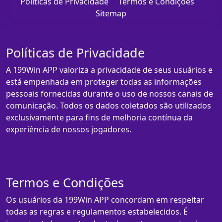
Políticas de Privacidade
Termos e Condições
Sitemap
Políticas de Privacidade
A 199Win APP valoriza a privacidade de seus usuários e
está empenhada em proteger todas as informações
pessoais fornecidas durante o uso de nossos canais de
comunicação. Todos os dados coletados são utilizados
exclusivamente para fins de melhoria contínua da
experiência de nossos jogadores.
Termos e Condições
Os usuários da 199Win APP concordam em respeitar
todas as regras e regulamentos estabelecidos. É