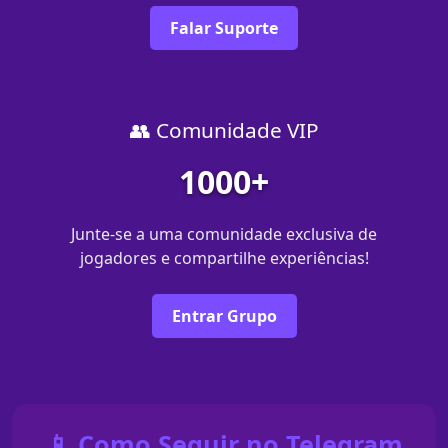
Falar Suporte
👥 Comunidade VIP
1000+
Junte-se a uma comunidade exclusiva de
jogadores e compartilhe experiências!
Entrar Grupo
📱 Como Seguir no Telegram