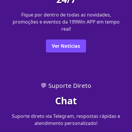
Fique por dentro de todas as novidades,
promoções e eventos da 199Win APP em tempo
real!
Ver Notícias
💬 Suporte Direto
Chat
Suporte direto via Telegram, respostas rápidas e
atendimento personalizado!