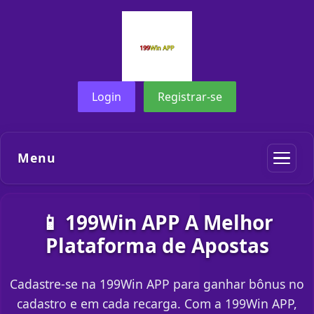
Login
Registrar-se
Menu
📱 199Win APP A Melhor
Plataforma de Apostas
Cadastre-se na 199Win APP para ganhar bônus no
cadastro e em cada recarga. Com a 199Win APP,