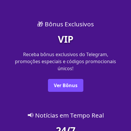
🎁 Bônus Exclusivos
VIP
Receba bônus exclusivos do Telegram,
promoções especiais e códigos promocionais
únicos!
Ver Bônus
📢 Notícias em Tempo Real
24/7