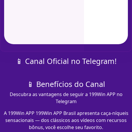
📱 Canal Oficial no Telegram!
📱 Benefícios do Canal
Descubra as vantagens de seguir a 199Win APP no
Telegram
A 199Win APP 199Win APP Brasil apresenta caça-níqueis
sensacionais — dos clássicos aos vídeos com recursos
bônus, você escolhe seu favorito.