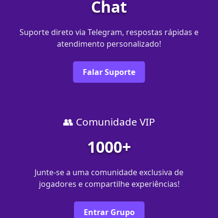
Chat
Suporte direto via Telegram, respostas rápidas e
atendimento personalizado!
Falar Suporte
👥 Comunidade VIP
1000+
Junte-se a uma comunidade exclusiva de
jogadores e compartilhe experiências!
Entrar Grupo