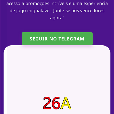
acesso a promoções incríveis e uma experiência
de jogo inigualável. Junte-se aos vencedores
agora!
SEGUIR NO TELEGRAM