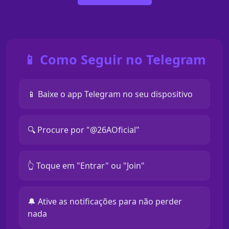
📱 Como Seguir no Telegram
📱 Baixe o app Telegram no seu dispositivo
🔍 Procure por "@26AOficial"
👆 Toque em "Entrar" ou "Join"
🔔 Ative as notificações para não perder
nada