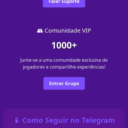
Falar Suporte
👥 Comunidade VIP
1000+
Junte-se a uma comunidade exclusiva de
jogadores e compartilhe experiências!
Entrar Grupo
📱 Como Seguir no Telegram