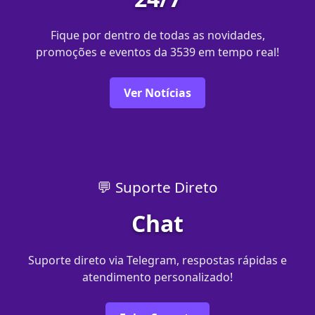
Fique por dentro de todas as novidades,
promoções e eventos da 3539 em tempo real!
Ver Notícias
💬 Suporte Direto
Chat
Suporte direto via Telegram, respostas rápidas e
atendimento personalizado!