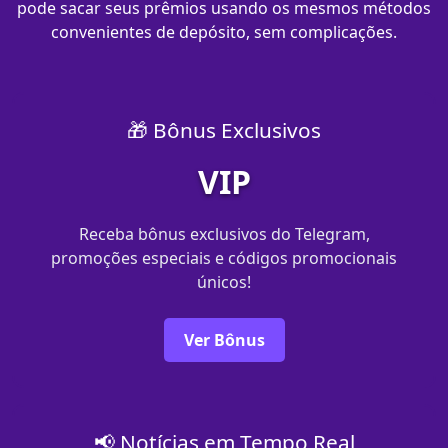
pode sacar seus prêmios usando os mesmos métodos
convenientes de depósito, sem complicações.
🎁 Bônus Exclusivos
VIP
Receba bônus exclusivos do Telegram,
promoções especiais e códigos promocionais
únicos!
Ver Bônus
📢 Notícias em Tempo Real