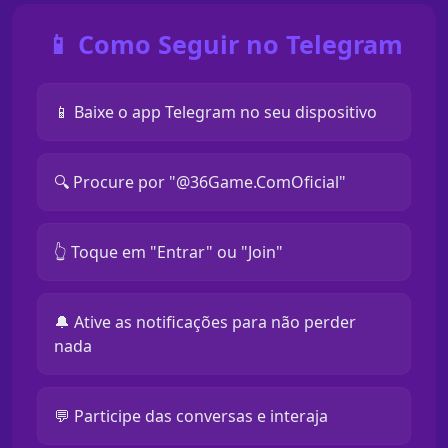
📱 Como Seguir no Telegram
📱 Baixe o app Telegram no seu dispositivo
🔍 Procure por "@36Game.ComOficial"
👆 Toque em "Entrar" ou "Join"
🔔 Ative as notificações para não perder
nada
💬 Participe das conversas e interaja