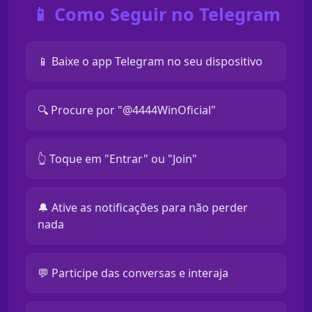
📱 Como Seguir no Telegram
📱 Baixe o app Telegram no seu dispositivo
🔍 Procure por "@4444WinOficial"
👆 Toque em "Entrar" ou "Join"
🔔 Ative as notificações para não perder
nada
💬 Participe das conversas e interaja