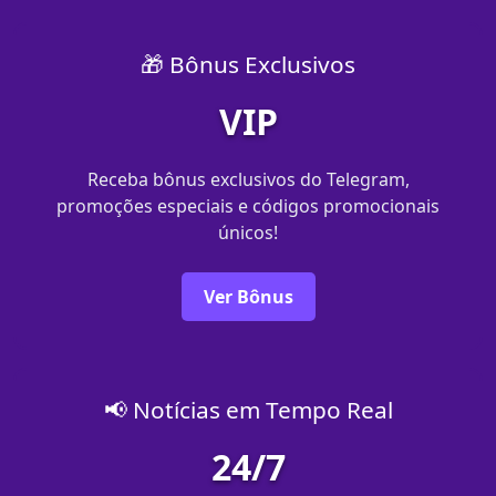
🎁 Bônus Exclusivos
VIP
Receba bônus exclusivos do Telegram,
promoções especiais e códigos promocionais
únicos!
Ver Bônus
📢 Notícias em Tempo Real
24/7