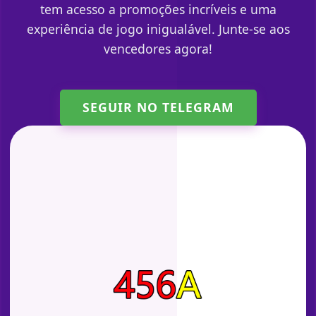
tem acesso a promoções incríveis e uma
experiência de jogo inigualável. Junte-se aos
vencedores agora!
SEGUIR NO TELEGRAM