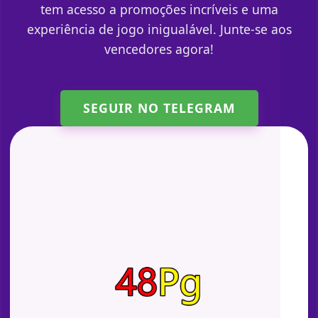
tem acesso a promoções incríveis e uma
experiência de jogo inigualável. Junte-se aos
vencedores agora!
SEGUIR NO TELEGRAM