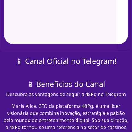
📱 Canal Oficial no Telegram!
📱 Benefícios do Canal
Descubra as vantagens de seguir a 48Pg no Telegram
Maria Alice, CEO da plataforma 48Pg, é uma líder
visionária que combina inovação, estratégia e paixão
pelo mundo do entretenimento digital. Sob sua direção,
a 48Pg tornou-se uma referência no setor de cassinos