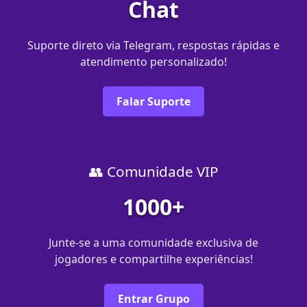
Chat
Suporte direto via Telegram, respostas rápidas e
atendimento personalizado!
Falar Suporte
👥 Comunidade VIP
1000+
Junte-se a uma comunidade exclusiva de
jogadores e compartilhe experiências!
Entrar Grupo