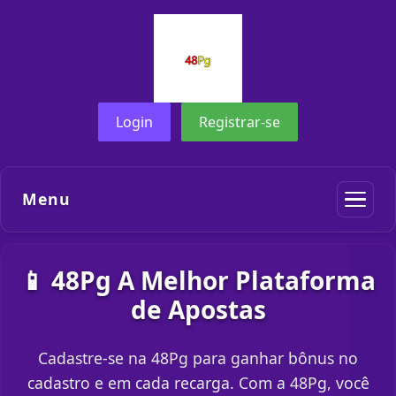
Login
Registrar-se
Menu
📱 48Pg A Melhor Plataforma
de Apostas
Cadastre-se na 48Pg para ganhar bônus no
cadastro e em cada recarga. Com a 48Pg, você