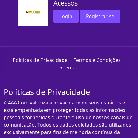
Acessos
Login
Registrar-se
Políticas de Privacidade
Termos e Condições
Sitemap
Políticas de Privacidade
A 4AA.Com valoriza a privacidade de seus usuários e
está empenhada em proteger todas as informações
pessoais fornecidas durante o uso de nossos canais de
comunicação. Todos os dados coletados são utilizados
exclusivamente para fins de melhoria contínua da