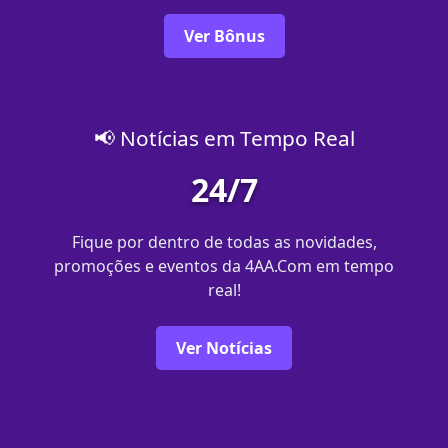
Ver Bônus
📢 Notícias em Tempo Real
24/7
Fique por dentro de todas as novidades,
promoções e eventos da 4AA.Com em tempo
real!
Ver Notícias