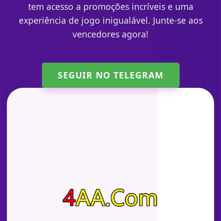
tem acesso a promoções incríveis e uma
experiência de jogo inigualável. Junte-se aos
vencedores agora!
SEGUIR NO TELEGRAM