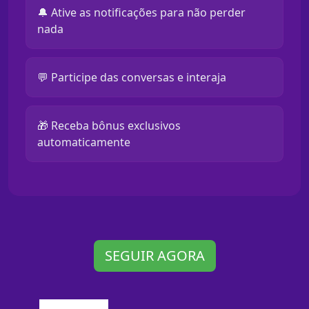
🔔 Ative as notificações para não perder
nada
💬 Participe das conversas e interaja
🎁 Receba bônus exclusivos
automaticamente
SEGUIR AGORA