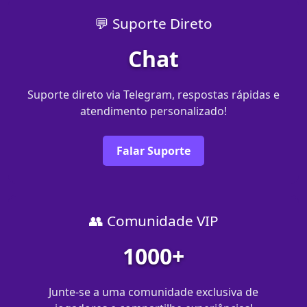
💬 Suporte Direto
Chat
Suporte direto via Telegram, respostas rápidas e
atendimento personalizado!
Falar Suporte
👥 Comunidade VIP
1000+
Junte-se a uma comunidade exclusiva de