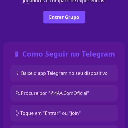
jogadores e compartilhe experiências!
Entrar Grupo
📱 Como Seguir no Telegram
📱 Baixe o app Telegram no seu dispositivo
🔍 Procure por "@4AA.ComOficial"
👆 Toque em "Entrar" ou "Join"