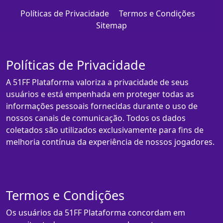
Políticas de Privacidade
Termos e Condições
Sitemap
Políticas de Privacidade
A 51FF Plataforma valoriza a privacidade de seus
usuários e está empenhada em proteger todas as
informações pessoais fornecidas durante o uso de
nossos canais de comunicação. Todos os dados
coletados são utilizados exclusivamente para fins de
melhoria contínua da experiência de nossos jogadores.
Termos e Condições
Os usuários da 51FF Plataforma concordam em