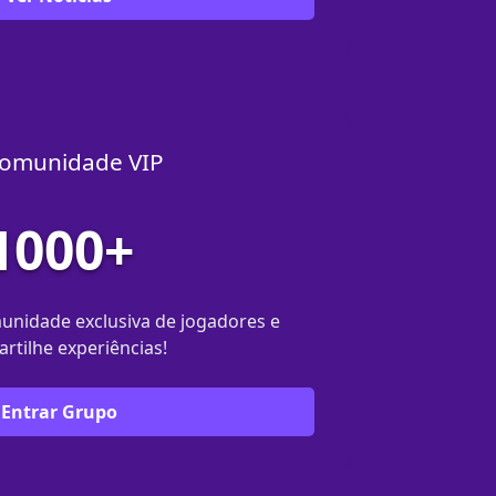
Comunidade VIP
1000+
unidade exclusiva de jogadores e
rtilhe experiências!
Entrar Grupo