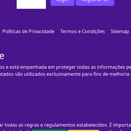
Políticas de Privacidade
Termos e Condições
Sitemap
de
rios e está empenhada em proteger todas as informações p
tados são utilizados exclusivamente para fins de melhoria
 todas as regras e regulamentos estabelecidos. É importa