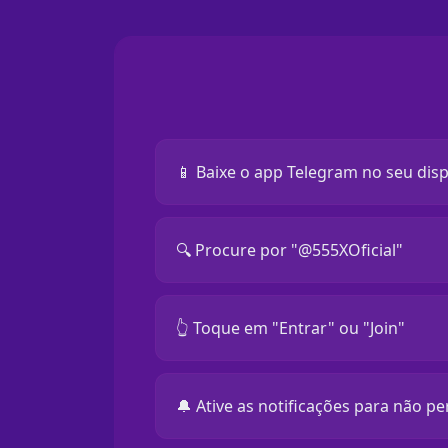
📱 Baixe o app Telegram no seu disp
🔍 Procure por "@555XOficial"
👆 Toque em "Entrar" ou "Join"
🔔 Ative as notificações para não p