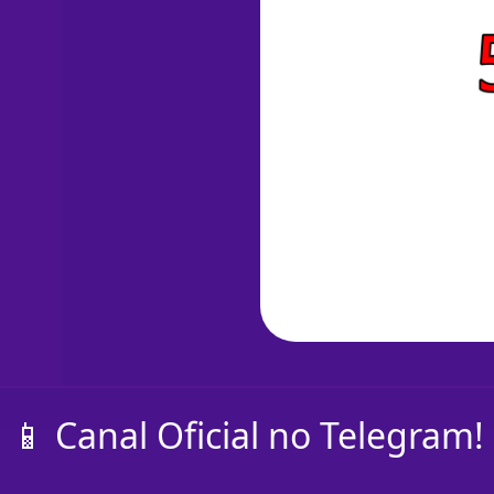
📱 Canal Oficial no Telegram!