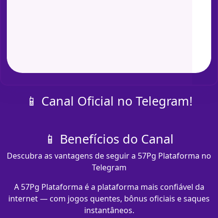
📱 Canal Oficial no Telegram!
📱 Benefícios do Canal
Descubra as vantagens de seguir a 57Pg Plataforma no
Telegram
A 57Pg Plataforma é a plataforma mais confiável da
internet — com jogos quentes, bônus oficiais e saques
instantâneos.