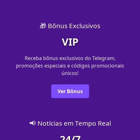
🎁 Bônus Exclusivos
VIP
Receba bônus exclusivos do Telegram,
promoções especiais e códigos promocionais
únicos!
Ver Bônus
📢 Notícias em Tempo Real
24/7