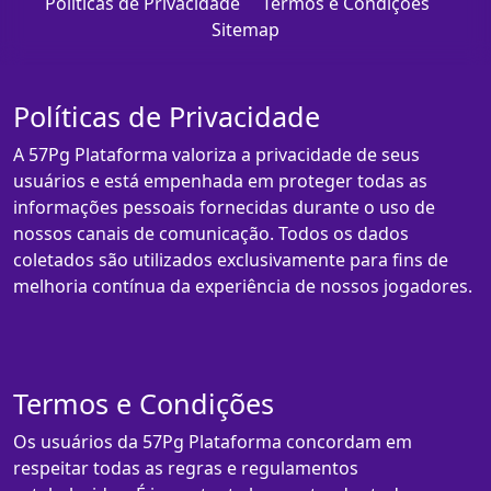
Políticas de Privacidade
Termos e Condições
Sitemap
Políticas de Privacidade
A 57Pg Plataforma valoriza a privacidade de seus
usuários e está empenhada em proteger todas as
informações pessoais fornecidas durante o uso de
nossos canais de comunicação. Todos os dados
coletados são utilizados exclusivamente para fins de
melhoria contínua da experiência de nossos jogadores.
Termos e Condições
Os usuários da 57Pg Plataforma concordam em
respeitar todas as regras e regulamentos