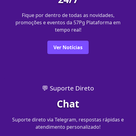
Fique por dentro de todas as novidades,
promoções e eventos da 57Pg Plataforma em
tempo real!
Ver Notícias
💬 Suporte Direto
Chat
Suporte direto via Telegram, respostas rápidas e
atendimento personalizado!