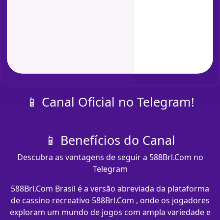
📱 Canal Oficial no Telegram!
📱 Benefícios do Canal
Descubra as vantagens de seguir a 588Brl.Com no
Telegram
588Brl.Com Brasil é a versão abreviada da plataforma
de cassino recreativo 588Brl.Com , onde os jogadores
exploram um mundo de jogos com ampla variedade e