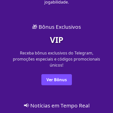
jogabilidade.
🎁 Bônus Exclusivos
VIP
Receba bônus exclusivos do Telegram,
promoções especiais e códigos promocionais
únicos!
Ver Bônus
📢 Notícias em Tempo Real