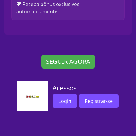
🎁 Receba bônus exclusivos
automaticamente
SEGUIR AGORA
Acessos
Login
Registrar-se