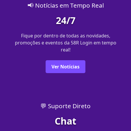
📢 Notícias em Tempo Real
24/7
Fique por dentro de todas as novidades,
promoções e eventos da 58R Login em tempo
real!
Ver Notícias
💬 Suporte Direto
Chat