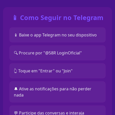
📱 Como Seguir no Telegram
📱 Baixe o app Telegram no seu dispositivo
🔍 Procure por "@58R LoginOficial"
👆 Toque em "Entrar" ou "Join"
🔔 Ative as notificações para não perder
nada
💬 Participe das conversas e interaja