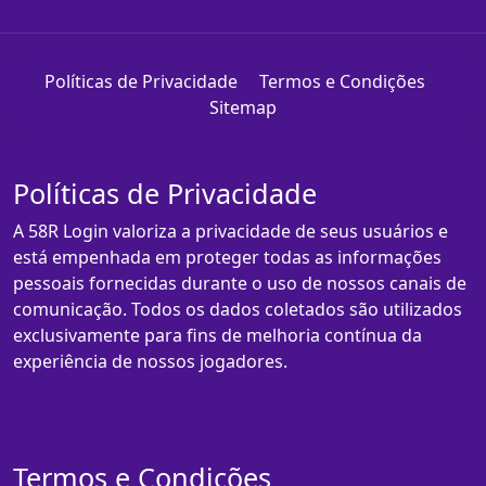
Políticas de Privacidade
Termos e Condições
Sitemap
Políticas de Privacidade
A 58R Login valoriza a privacidade de seus usuários e
está empenhada em proteger todas as informações
pessoais fornecidas durante o uso de nossos canais de
comunicação. Todos os dados coletados são utilizados
exclusivamente para fins de melhoria contínua da
experiência de nossos jogadores.
Termos e Condições