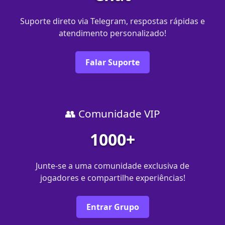
Suporte direto via Telegram, respostas rápidas e
atendimento personalizado!
Falar Suporte
👥 Comunidade VIP
1000+
Junte-se a uma comunidade exclusiva de
jogadores e compartilhe experiências!
Entrar Grupo