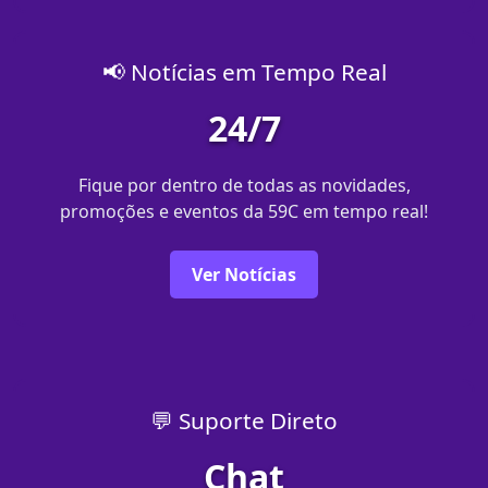
📢 Notícias em Tempo Real
24/7
Fique por dentro de todas as novidades,
promoções e eventos da 59C em tempo real!
Ver Notícias
💬 Suporte Direto
Chat