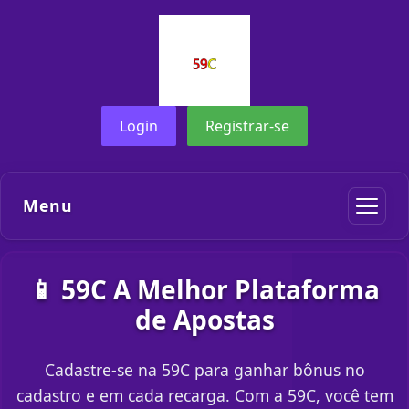
Login
Registrar-se
Menu
📱 59C A Melhor Plataforma
de Apostas
Cadastre-se na 59C para ganhar bônus no
cadastro e em cada recarga. Com a 59C, você tem