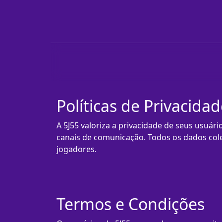
Políticas de Privacida
A 5J55 valoriza a privacidade de seus usuá
canais de comunicação. Todos os dados cole
jogadores.
Termos e Condições