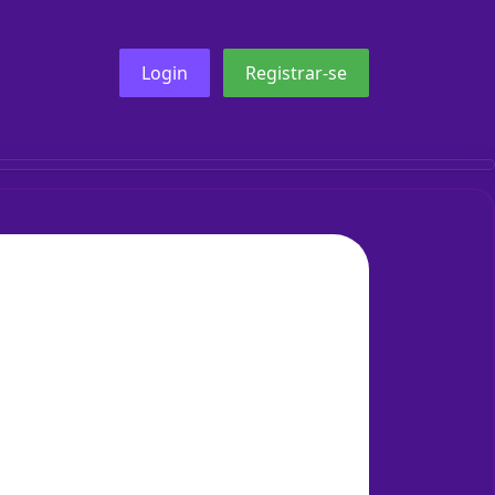
Login
Registrar-se