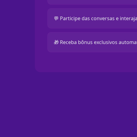
💬 Participe das conversas e interaj
🎁 Receba bônus exclusivos autom