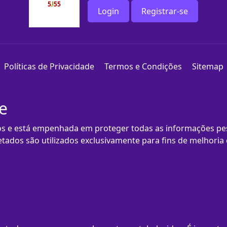
Login
Registrar-se
Políticas de Privacidade
Termos e Condições
Sitemap
de
rios e está empenhada em proteger todas as informações pe
tados são utilizados exclusivamente para fins de melhoria