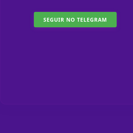
SEGUIR NO TELEGRAM