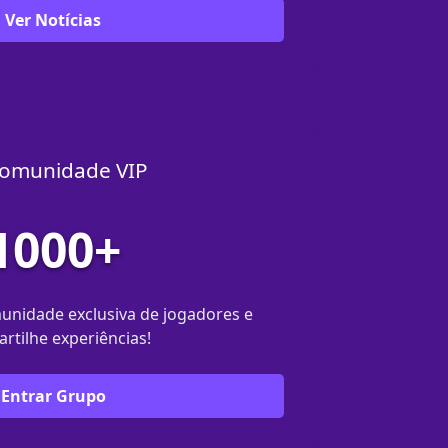
Ver Notícias
Comunidade VIP
1000+
unidade exclusiva de jogadores e
rtilhe experiências!
Entrar Grupo