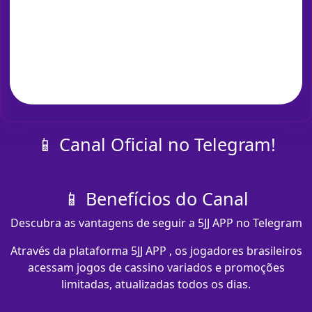
📱 Canal Oficial no Telegram!
📱 Benefícios do Canal
Descubra as vantagens de seguir a 5JJ APP no Telegram
Através da plataforma 5JJ APP , os jogadores brasileiros
acessam jogos de cassino variados e promoções
limitadas, atualizadas todos os dias.