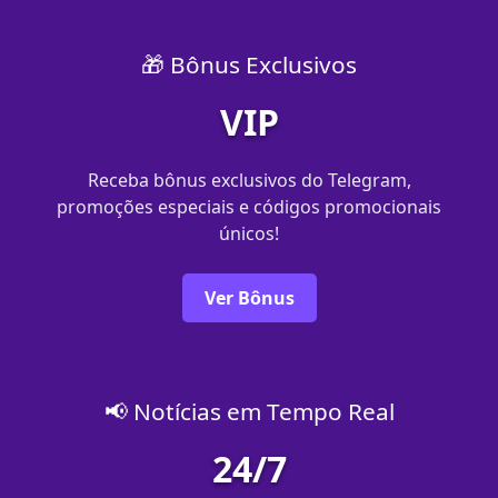
🎁 Bônus Exclusivos
VIP
Receba bônus exclusivos do Telegram,
promoções especiais e códigos promocionais
únicos!
Ver Bônus
📢 Notícias em Tempo Real
24/7