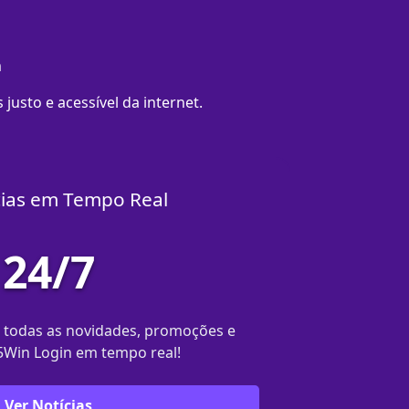
m
justo e acessível da internet.
cias em Tempo Real
24/7
e todas as novidades, promoções e
5Win Login em tempo real!
Ver Notícias