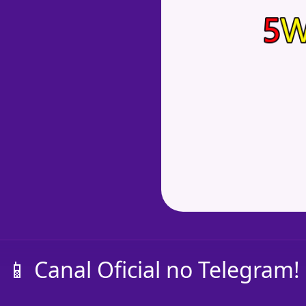
📱 Canal Oficial no Telegram!