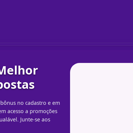
 Melhor
postas
 bônus no cadastro e em
tem acesso a promoções
ualável. Junte-se aos