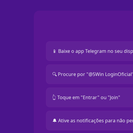
📱 Baixe o app Telegram no seu disp
🔍 Procure por "@5Win LoginOficial
👆 Toque em "Entrar" ou "Join"
🔔 Ative as notificações para não p