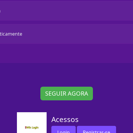
a
aticamente
SEGUIR AGORA
Acessos
Login
Registrar-se