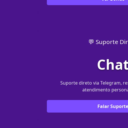
💬 Suporte Di
Cha
Suporte direto via Telegram, r
atendimento persona
Falar Suport