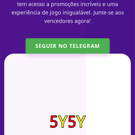
tem acesso a promoções incríveis e uma
experiência de jogo inigualável. Junte-se aos
vencedores agora!
SEGUIR NO TELEGRAM