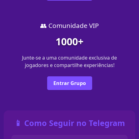
👥 Comunidade VIP
1000+
Junte-se a uma comunidade exclusiva de
jogadores e compartilhe experiências!
Entrar Grupo
📱 Como Seguir no Telegram