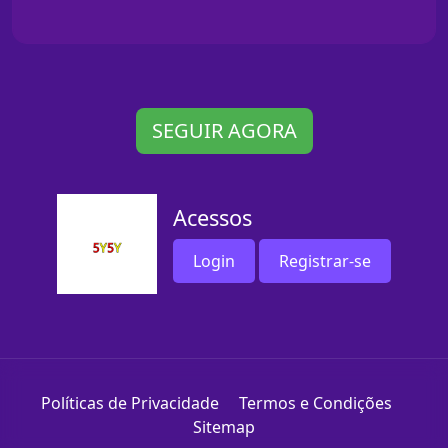
SEGUIR AGORA
Acessos
Login
Registrar-se
Políticas de Privacidade
Termos e Condições
Sitemap