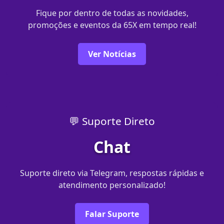
Fique por dentro de todas as novidades,
promoções e eventos da 65X em tempo real!
Ver Notícias
💬 Suporte Direto
Chat
Suporte direto via Telegram, respostas rápidas e
atendimento personalizado!
Falar Suporte