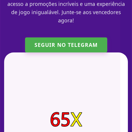
acesso a promoções incríveis e uma experiência
de jogo inigualável. Junte-se aos vencedores
agora!
SEGUIR NO TELEGRAM