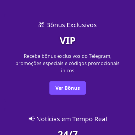
🎁 Bônus Exclusivos
VIP
Receba bônus exclusivos do Telegram,
promoções especiais e códigos promocionais
únicos!
Ver Bônus
📢 Notícias em Tempo Real
24/7