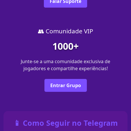
Falar Suporte
👥 Comunidade VIP
1000+
Junte-se a uma comunidade exclusiva de
jogadores e compartilhe experiências!
Entrar Grupo
📱 Como Seguir no Telegram