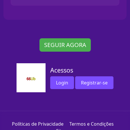
SEGUIR AGORA
Acessos
Login
Registrar-se
Políticas de Privacidade
Termos e Condições