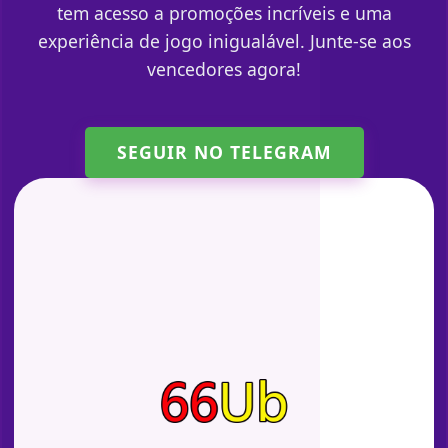
tem acesso a promoções incríveis e uma
experiência de jogo inigualável. Junte-se aos
vencedores agora!
SEGUIR NO TELEGRAM