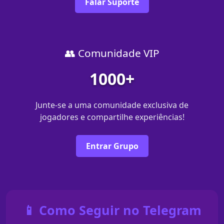
Falar Suporte
👥 Comunidade VIP
1000+
Junte-se a uma comunidade exclusiva de
jogadores e compartilhe experiências!
Entrar Grupo
📱 Como Seguir no Telegram