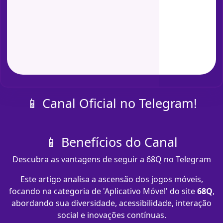
📱 Canal Oficial no Telegram!
📱 Benefícios do Canal
Descubra as vantagens de seguir a 68Q no Telegram
Este artigo analisa a ascensão dos jogos móveis,
focando na categoria de 'Aplicativo Móvel' do site
68Q
,
abordando sua diversidade, acessibilidade, interação
social e inovações contínuas.