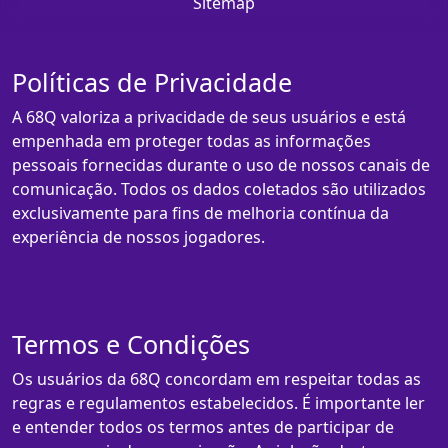
Sitemap
Políticas de Privacidade
A 68Q valoriza a privacidade de seus usuários e está
empenhada em proteger todas as informações
pessoais fornecidas durante o uso de nossos canais de
comunicação. Todos os dados coletados são utilizados
exclusivamente para fins de melhoria contínua da
experiência de nossos jogadores.
Termos e Condições
Os usuários da 68Q concordam em respeitar todas as
regras e regulamentos estabelecidos. É importante ler
e entender todos os termos antes de participar de