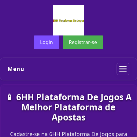
Login
Registrar-se
Menu
📱 6HH Plataforma De Jogos A
Melhor Plataforma de
Apostas
Cadastre-se na 6HH Plataforma De Jogos para