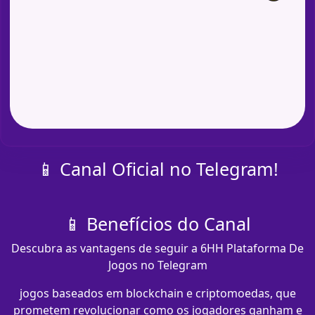
📱 Canal Oficial no Telegram!
📱 Benefícios do Canal
Descubra as vantagens de seguir a 6HH Plataforma De
Jogos no Telegram
jogos baseados em blockchain e criptomoedas, que
prometem revolucionar como os jogadores ganham e