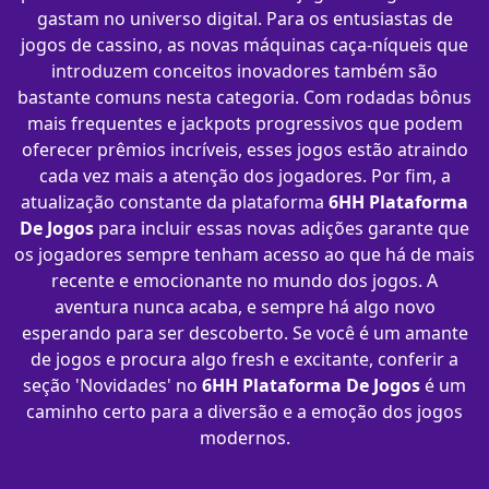
gastam no universo digital. Para os entusiastas de
jogos de cassino, as novas máquinas caça-níqueis que
introduzem conceitos inovadores também são
bastante comuns nesta categoria. Com rodadas bônus
mais frequentes e jackpots progressivos que podem
oferecer prêmios incríveis, esses jogos estão atraindo
cada vez mais a atenção dos jogadores. Por fim, a
atualização constante da plataforma
6HH Plataforma
De Jogos
para incluir essas novas adições garante que
os jogadores sempre tenham acesso ao que há de mais
recente e emocionante no mundo dos jogos. A
aventura nunca acaba, e sempre há algo novo
esperando para ser descoberto. Se você é um amante
de jogos e procura algo fresh e excitante, conferir a
seção 'Novidades' no
6HH Plataforma De Jogos
é um
caminho certo para a diversão e a emoção dos jogos
modernos.