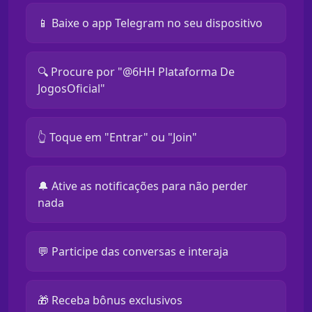
📱 Baixe o app Telegram no seu dispositivo
🔍 Procure por "@6HH Plataforma De
JogosOficial"
👆 Toque em "Entrar" ou "Join"
🔔 Ative as notificações para não perder
nada
💬 Participe das conversas e interaja
🎁 Receba bônus exclusivos