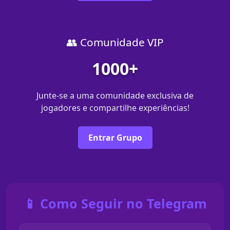
👥 Comunidade VIP
1000+
Junte-se a uma comunidade exclusiva de
jogadores e compartilhe experiências!
Entrar Grupo
📱 Como Seguir no Telegram