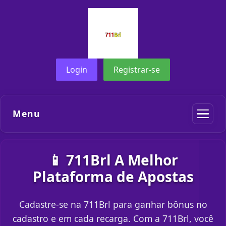
Login
Registrar-se
Menu
📱 711Brl A Melhor
Plataforma de Apostas
Cadastre-se na 711Brl para ganhar bônus no
cadastro e em cada recarga. Com a 711Brl, você