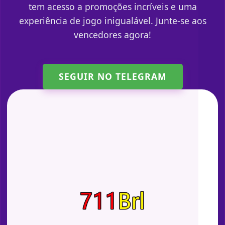
tem acesso a promoções incríveis e uma
experiência de jogo inigualável. Junte-se aos
vencedores agora!
SEGUIR NO TELEGRAM