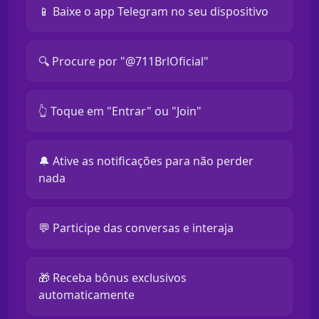
📱 Baixe o app Telegram no seu dispositivo
🔍 Procure por "@711BrlOficial"
👆 Toque em "Entrar" ou "Join"
🔔 Ative as notificações para não perder
nada
💬 Participe das conversas e interaja
🎁 Receba bônus exclusivos
automaticamente