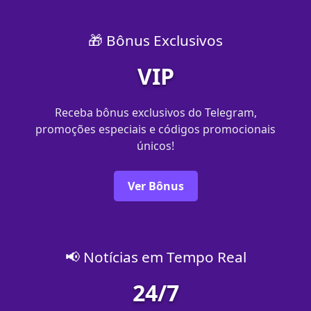
🎁 Bônus Exclusivos
VIP
Receba bônus exclusivos do Telegram,
promoções especiais e códigos promocionais
únicos!
Ver Bônus
📢 Notícias em Tempo Real
24/7