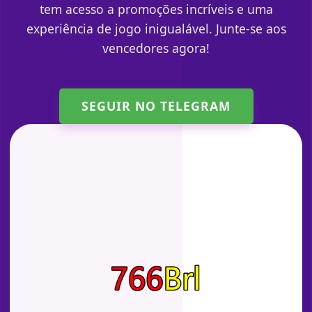
tem acesso a promoções incríveis e uma
experiência de jogo inigualável. Junte-se aos
vencedores agora!
SEGUIR NO TELEGRAM