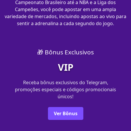
Campeonato Brasileiro até a NBA e a Liga dos
Campeões, você pode apostar em uma ampla
variedade de mercados, incluindo apostas ao vivo para
sentir a adrenalina a cada segundo do jogo.
🎁 Bônus Exclusivos
VIP
Receba bônus exclusivos do Telegram,
promoções especiais e códigos promocionais
únicos!
Ver Bônus