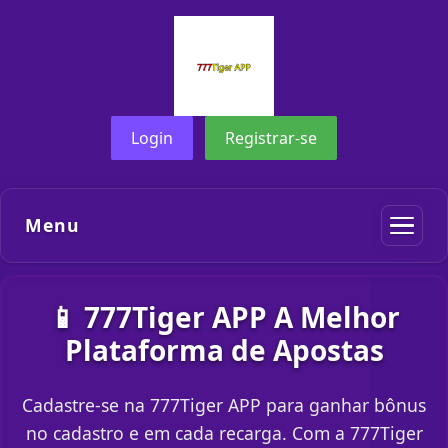
Login
Registrar-se
Menu
📱 777Tiger APP A Melhor
Plataforma de Apostas
Cadastre-se na 777Tiger APP para ganhar bônus
no cadastro e em cada recarga. Com a 777Tiger