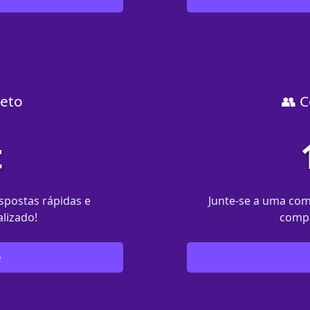
reto
👥 
t
espostas rápidas e
Junte-se a uma com
lizado!
compa
e