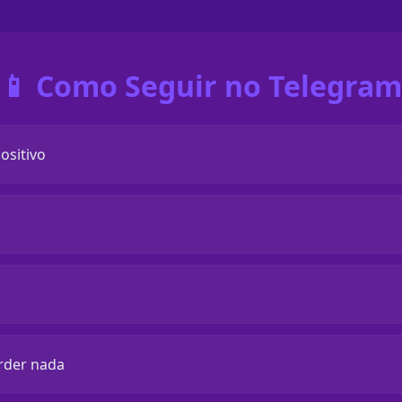
📱 Como Seguir no Telegram
ositivo
"
erder nada