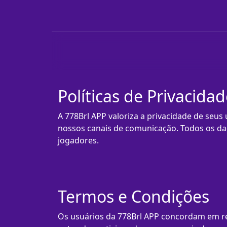
Políticas de Privacida
A 778Brl APP valoriza a privacidade de seu
nossos canais de comunicação. Todos os dad
jogadores.
Termos e Condições
Os usuários da 778Brl APP concordam em res