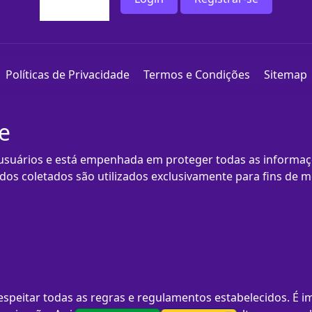
Políticas de Privacidade
Termos e Condições
Sitemap
de
s usuários e está empenhada em proteger todas as informaç
os coletados são utilizados exclusivamente para fins de m
peitar todas as regras e regulamentos estabelecidos. É i