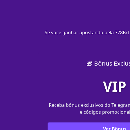
Se você ganhar apostando pela 778Brl 
🎁 Bônus Exclu
VIP
Receba bônus exclusivos do Telegra
e códigos promocionai
Ver Bônus