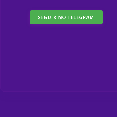
SEGUIR NO TELEGRAM