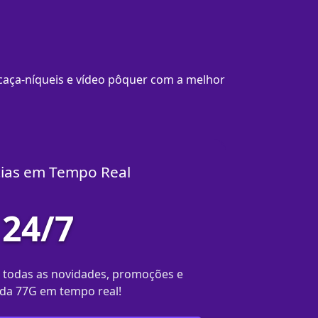
, caça-níqueis e vídeo pôquer com a melhor
cias em Tempo Real
24/7
e todas as novidades, promoções e
 da 77G em tempo real!