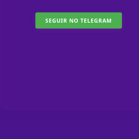
SEGUIR NO TELEGRAM