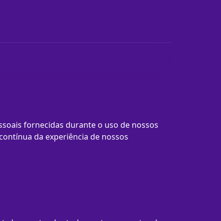
ssoais fornecidas durante o uso de nossos
 contínua da experiência de nossos