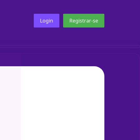
Login
Registrar-se