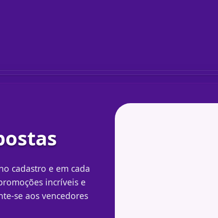
postas
no cadastro e em cada
promoções incríveis e
unte-se aos vencedores