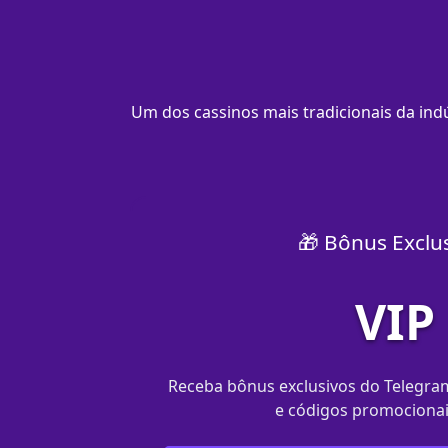
Um dos cassinos mais tradicionais da indú
🎁 Bônus Exclu
VIP
Receba bônus exclusivos do Telegra
e códigos promocionai