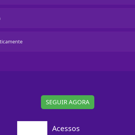
a
aticamente
SEGUIR AGORA
Acessos