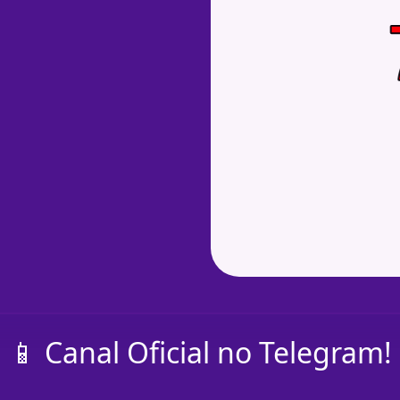
📱 Canal Oficial no Telegram!