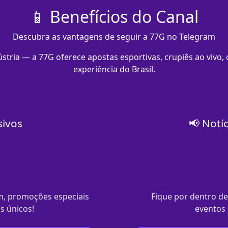
📱 Benefícios do Canal
Descubra as vantagens de seguir a 77G no Telegram
stria — a 77G oferece apostas esportivas, crupiês ao vivo
experiência do Brasil.
sivos
📢 Notí
m, promoções especiais
Fique por dentro d
s únicos!
eventos