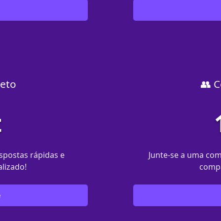
reto
👥 
t
espostas rápidas e
Junte-se a uma com
lizado!
compa
e