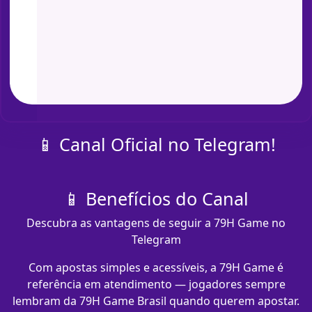
📱 Canal Oficial no Telegram!
📱 Benefícios do Canal
Descubra as vantagens de seguir a 79H Game no
Telegram
Com apostas simples e acessíveis, a 79H Game é
referência em atendimento — jogadores sempre
lembram da 79H Game Brasil quando querem apostar.