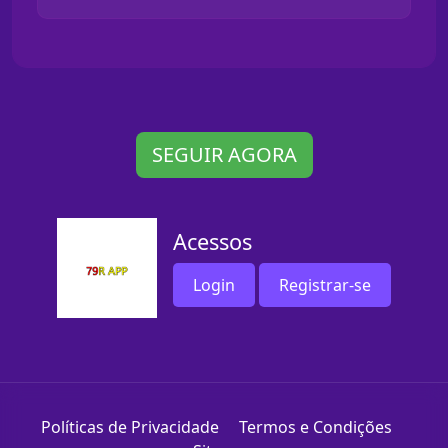
SEGUIR AGORA
Acessos
Login
Registrar-se
Políticas de Privacidade
Termos e Condições