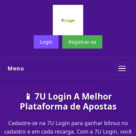
Login
Registrar-se
Menu
📱 7U Login A Melhor
Plataforma de Apostas
Cadastre-se na 7U Login para ganhar bônus no
cadastro e em cada recarga. Com a 7U Login, você