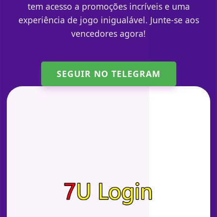
tem acesso a promoções incríveis e uma
experiência de jogo inigualável. Junte-se aos
vencedores agora!
SEGUIR NO TELEGRAM